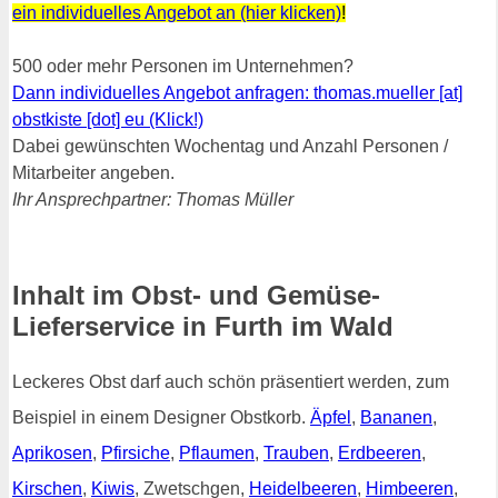
ein individuelles Angebot an (hier klicken)
!
500 oder mehr Personen im Unternehmen?
Dann individuelles Angebot anfragen: thomas.mueller [at]
obstkiste [dot] eu (Klick!)
Dabei gewünschten Wochentag und Anzahl Personen /
Mitarbeiter angeben.
Ihr Ansprechpartner: Thomas Müller
Inhalt im Obst- und Gemüse-
Lieferservice in Furth im Wald
Leckeres Obst darf auch schön präsentiert werden, zum
Beispiel in einem Designer Obstkorb.
Äpfel
,
Bananen
,
Aprikosen
,
Pfirsiche
,
Pflaumen
,
Trauben
,
Erdbeeren
,
Kirschen
,
Kiwis
, Zwetschgen,
Heidelbeeren
,
Himbeeren
,