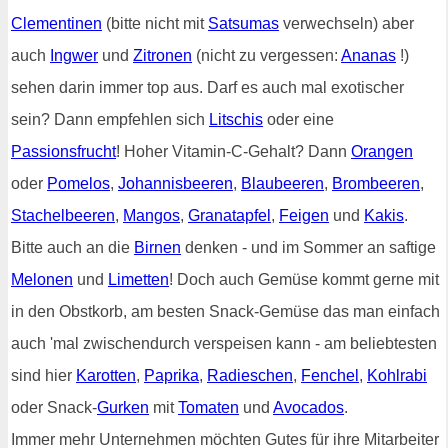
Clementinen
(bitte nicht mit
Satsumas
verwechseln) aber
auch
Ingwer
und
Zitronen
(nicht zu vergessen:
Ananas
!)
sehen darin immer top aus. Darf es auch mal exotischer
sein? Dann empfehlen sich
Litschis
oder eine
Passionsfrucht
! Hoher Vitamin-C-Gehalt? Dann
Orangen
oder
Pomelos
,
Johannisbeeren
,
Blaubeeren
,
Brombeeren
,
Stachelbeeren
,
Mangos
,
Granatapfel
,
Feigen
und
Kakis
.
Bitte auch an die
Birnen
denken - und im Sommer an saftige
Melonen
und
Limetten
! Doch auch Gemüse kommt gerne mit
in den Obstkorb, am besten Snack-Gemüse das man einfach
auch 'mal zwischendurch verspeisen kann - am beliebtesten
sind hier
Karotten
,
Paprika
,
Radieschen
,
Fenchel
,
Kohlrabi
oder Snack-
Gurken
mit
Tomaten
und
Avocados
.
Immer mehr Unternehmen möchten Gutes für ihre Mitarbeiter